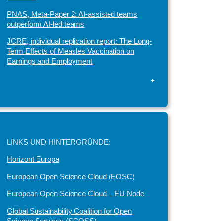
PNAS, Meta-Paper 2: AI-assisted teams
outperform AI-led teams
JCRE, individual replication report: The Long-
Term Effects of Measles Vaccination on
Earnings and Employment
+
LINKS UND HINTERGRÜNDE:
Horizont Europa
European Open Science Cloud (EOSC)
European Open Science Cloud – EU Node
Global Sustainability Coalition for Open
Science Services (SCOSS)