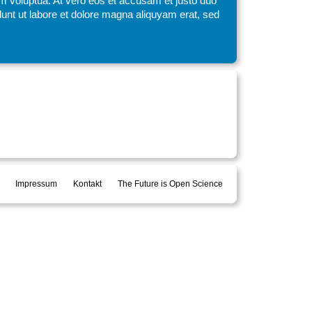
am voluptua. At vero eos et accusam et justo duo
unt ut labore et dolore magna aliquyam erat, sed
Impressum
Kontakt
The Future is Open Science