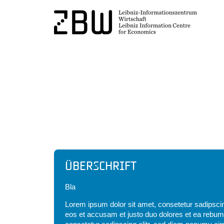
Headline
Überschrift
Bla
Lorem ipsum dolor sit amet, consetetur sadipscin
eos et accusam et justo duo dolores et ea rebum.