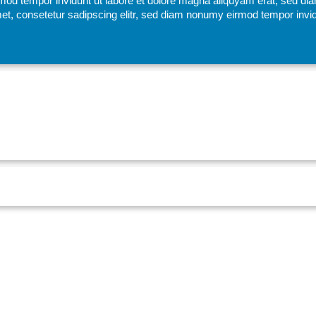
mod tempor invidunt ut labore et dolore magna aliquyam erat, sed di
et, consetetur sadipscing elitr, sed diam nonumy eirmod tempor invid