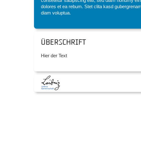
consetetur sadipscing elitr, sed diam nonumy eir
dolores et ea rebum. Stet clita kasd gubergrenam
diam voluptua.
Überschrift
Hier der Text