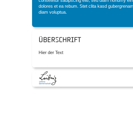
consetetur sadipscing elitr, sed diam nonumy eir
dolores et ea rebum. Stet clita kasd gubergrenam
diam voluptua.
Überschrift
Hier der Text