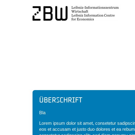
Headline
Überschrift
Bla
Lorem ipsum dolor sit amet, consetetur sadipscin
eos et accusam et justo duo dolores et ea rebum.