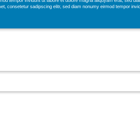
mod tempor invidunt ut labore et dolore magna aliquyam erat, sed di
et, consetetur sadipscing elitr, sed diam nonumy eirmod tempor invid