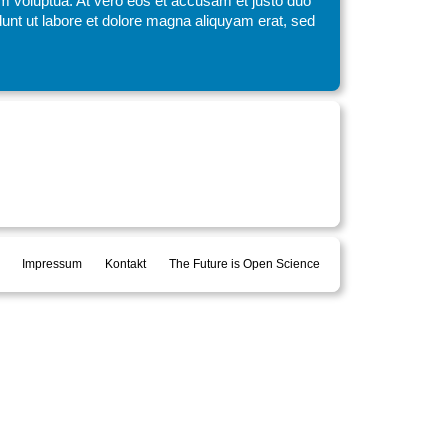
am voluptua. At vero eos et accusam et justo duo
unt ut labore et dolore magna aliquyam erat, sed
Impressum
Kontakt
The Future is Open Science