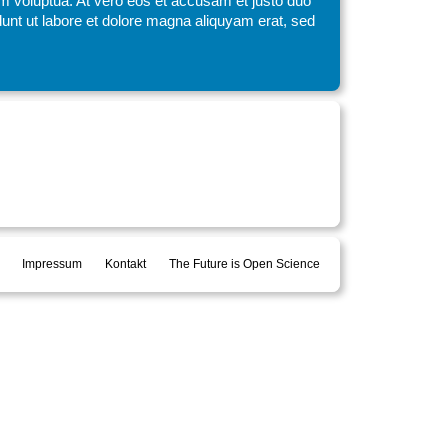
am voluptua. At vero eos et accusam et justo duo
unt ut labore et dolore magna aliquyam erat, sed
Impressum
Kontakt
The Future is Open Science