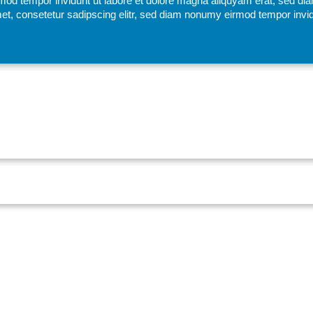
mod tempor invidunt ut labore et dolore magna aliquyam erat, sed di
et, consetetur sadipscing elitr, sed diam nonumy eirmod tempor invid