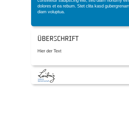
consetetur sadipscing elitr, sed diam nonumy eir
dolores et ea rebum. Stet clita kasd gubergrenam
diam voluptua.
Überschrift
Hier der Text