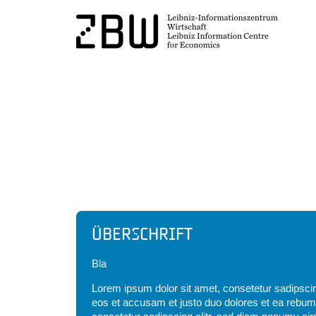
Headline
Überschrift
Bla
Lorem ipsum dolor sit amet, consetetur sadipscin
eos et accusam et justo duo dolores et ea rebum.