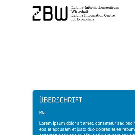
Headline
Überschrift
Bla
Lorem ipsum dolor sit amet, consetetur sadipscin
eos et accusam et justo duo dolores et ea rebum.