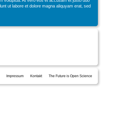
am voluptua. At vero eos et accusam et justo duo
unt ut labore et dolore magna aliquyam erat, sed
Impressum
Kontakt
The Future is Open Science