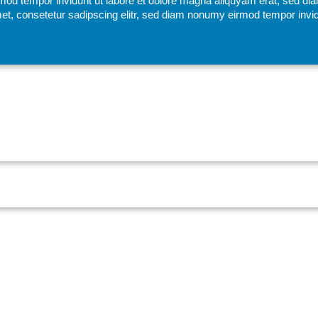
mod tempor invidunt ut labore et dolore magna aliquyam erat, sed di
et, consetetur sadipscing elitr, sed diam nonumy eirmod tempor invid