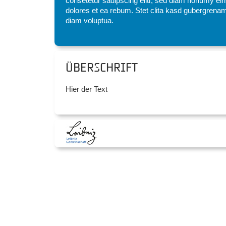
consetetur sadipscing elitr, sed diam nonumy eir
dolores et ea rebum. Stet clita kasd gubergrenam
diam voluptua.
Überschrift
Hier der Text