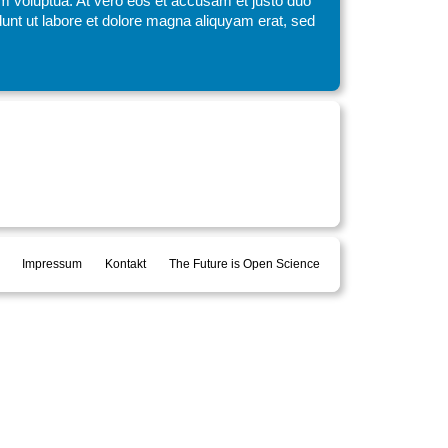
am voluptua. At vero eos et accusam et justo duo
unt ut labore et dolore magna aliquyam erat, sed
Impressum
Kontakt
The Future is Open Science