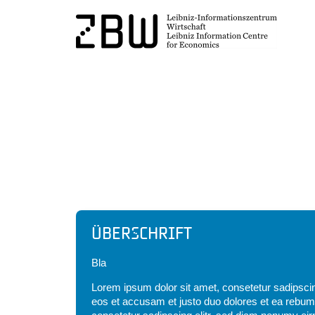
Headline
Überschrift
Bla
Lorem ipsum dolor sit amet, consetetur sadipscin
eos et accusam et justo duo dolores et ea rebum.