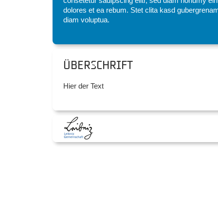
consetetur sadipscing elitr, sed diam nonumy eir
dolores et ea rebum. Stet clita kasd gubergrenam
diam voluptua.
Überschrift
Hier der Text