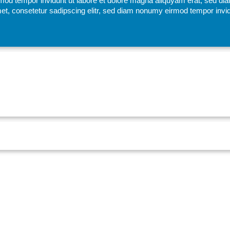
mod tempor invidunt ut labore et dolore magna aliquyam erat, sed di
et, consetetur sadipscing elitr, sed diam nonumy eirmod tempor invid