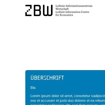
Headline
Überschrift
Bla
Lorem ipsum dolor sit amet, consetetur sadipscin
eos et accusam et justo duo dolores et ea rebum.