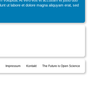
am voluptua. At vero eos et accusam et justo duo
unt ut labore et dolore magna aliquyam erat, sed
Impressum
Kontakt
The Future is Open Science