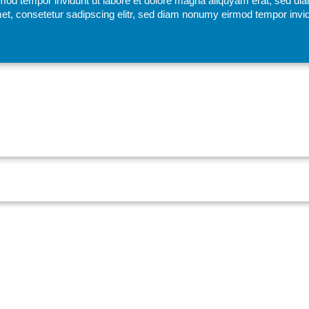
mod tempor invidunt ut labore et dolore magna aliquyam erat, sed di
et, consetetur sadipscing elitr, sed diam nonumy eirmod tempor invid