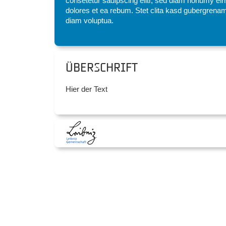
consetetur sadipscing elitr, sed diam nonumy eir
dolores et ea rebum. Stet clita kasd gubergrenam
diam voluptua.
Überschrift
Hier der Text