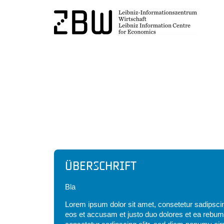
Headline
Überschrift
Bla
Lorem ipsum dolor sit amet, consetetur sadipscin
eos et accusam et justo duo dolores et ea rebum.