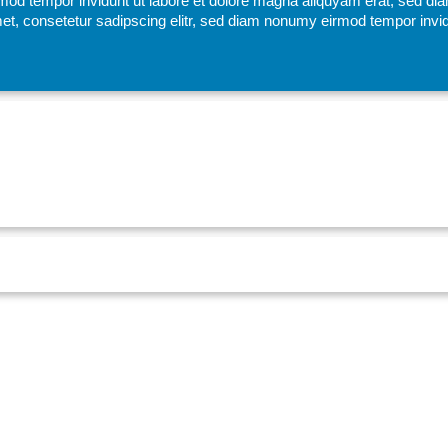
mod tempor invidunt ut labore et dolore magna aliquyam erat, sed di
et, consetetur sadipscing elitr, sed diam nonumy eirmod tempor invid