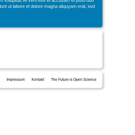
am voluptua. At vero eos et accusam et justo duo
unt ut labore et dolore magna aliquyam erat, sed
Impressum
Kontakt
The Future is Open Science