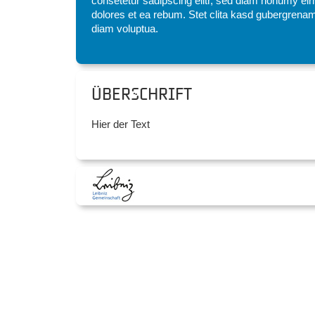
consetetur sadipscing elitr, sed diam nonumy eir
dolores et ea rebum. Stet clita kasd gubergrenam
diam voluptua.
Überschrift
Hier der Text