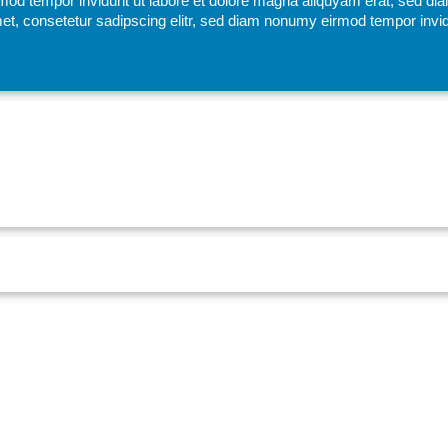
mod tempor invidunt ut labore et dolore magna aliquyam erat, sed di
et, consetetur sadipscing elitr, sed diam nonumy eirmod tempor invid