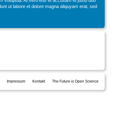
am voluptua. At vero eos et accusam et justo duo
unt ut labore et dolore magna aliquyam erat, sed
Impressum
Kontakt
The Future is Open Science