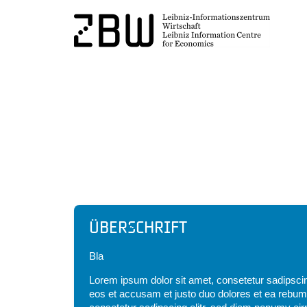
Headline
Überschrift
Bla
Lorem ipsum dolor sit amet, consetetur sadipscin
eos et accusam et justo duo dolores et ea rebum.