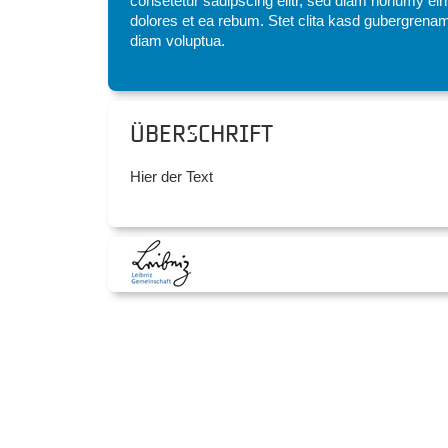
consetetur sadipscing elitr, sed diam nonumy eir
dolores et ea rebum. Stet clita kasd gubergrenam
diam voluptua.
Überschrift
Hier der Text