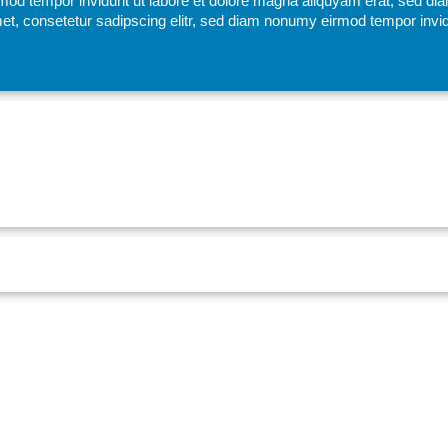
mod tempor invidunt ut labore et dolore magna aliquyam erat, sed di
et, consetetur sadipscing elitr, sed diam nonumy eirmod tempor invid