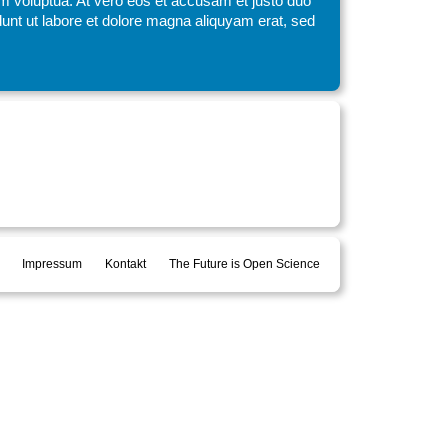
am voluptua. At vero eos et accusam et justo duo
unt ut labore et dolore magna aliquyam erat, sed
Impressum
Kontakt
The Future is Open Science