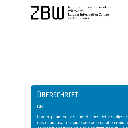
Headline
Überschrift
Bla
Lorem ipsum dolor sit amet, consetetur sadipscin
eos et accusam et justo duo dolores et ea rebum.