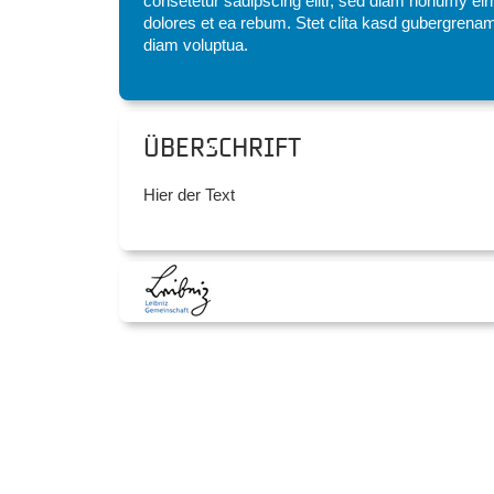
consetetur sadipscing elitr, sed diam nonumy eir
dolores et ea rebum. Stet clita kasd gubergrenam
diam voluptua.
Überschrift
Hier der Text