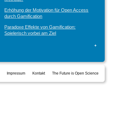
Erhöhung der Motivation für Open Access
durch Gamification
Paradoxe Effekte von Gamification:
Spielerisch vorbei am Ziel
+
Impressum
Kontakt
The Future is Open Science