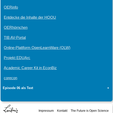
OERinfo
Entdecke die Inhalte der HOOU
OERhörnchen
TIB AV-Portal
Online-Plattform OpenLearnWare (OLW)
Projekt EDUArc
Academic Career Kit in EconBiz
corecon
Episode 06 als Text
+
Impressum
Kontakt
The Future is Open Science